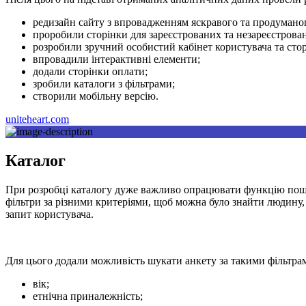
редизайн сайту з впровадженням яскравого та продумано
проробили сторінки для зареєстрованих та незареєстрован
розробили зручний особистий кабінет користувача та стор
впровадили інтерактивні елементи;
додали сторінки оплати;
зробили каталоги з фільтрами;
створили мобільну версію.
uniteheart.com
Каталог
При розробці каталогу дуже важливо опрацювати функцію пош
фільтри за різними критеріями, щоб можна було знайти людину,
запит користувача.
Для цього додали можливість шукати анкету за такими фільтра
вік;
етнічна приналежність;