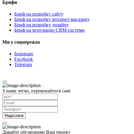
Брифи
Бриф на розробку сайту
Бриф на розробку інтернет-магазину
Бриф на розробку дизайну
Бриф на інтеграцію CRM-системи
Ми у соцмережах
Instagram
Facebook
Telegram
З нами легко, переконайтеся самі
Надіслати
Давайте обговоримо Ваш проект