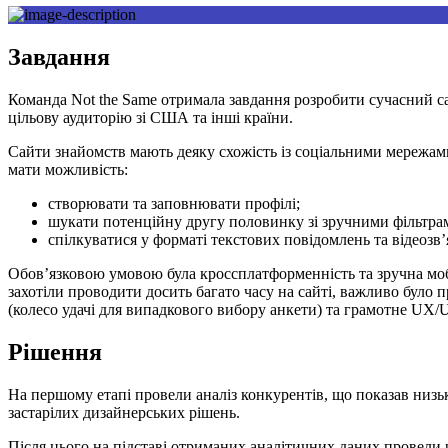
Завдання
Команда Not the Same отримала завдання розробити сучасний с
цільову аудиторію зі США та інші країни.
Сайти знайомств мають деяку схожість із соціальними мережами
мати можливість:
створювати та заповнювати профілі;
шукати потенційну другу половинку зі зручними фільтра
спілкуватися у форматі текстових повідомлень та відеозв’
Обов’язковою умовою була кроссплатформенність та зручна моб
захотіли проводити досить багато часу на сайті, важливо було 
(колесо удачі для випадкового вибору анкети) та грамотне UX/U
Рішення
На першому етапі провели аналіз конкурентів, що показав низьк
застарілих дизайнерських рішень.
Після цього на підставі отриманих аналітичних даних провели р