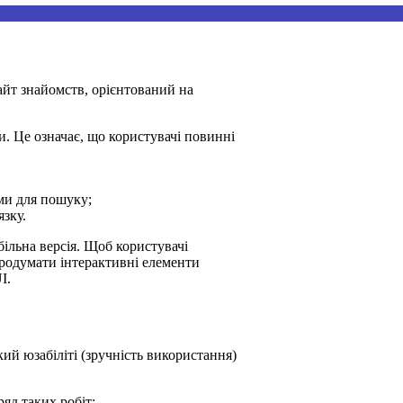
айт знайомств, орієнтований на
. Це означає, що користувачі повинні
ми для пошуку;
язку.
ільна версія. Щоб користувачі
продумати інтерактивні елементи
I.
ий юзабіліті (зручність використання)
яд таких робіт: