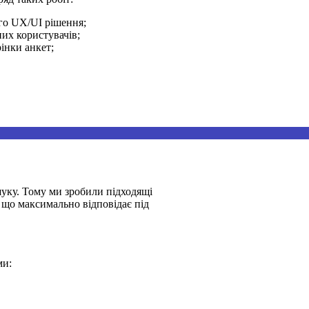
го UX/UI рішення;
их користувачів;
інки анкет;
уку. Тому ми зробили підходящі
 що максимально відповідає під
ми: